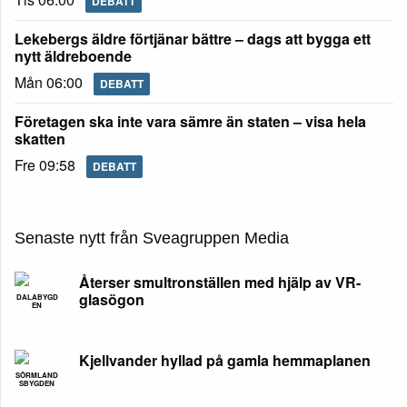
DEBATT
Lekebergs äldre förtjänar bättre – dags att bygga ett
nytt äldreboende
Mån 06:00
DEBATT
Företagen ska inte vara sämre än staten – visa hela
skatten
Fre 09:58
DEBATT
Senaste nytt från Sveagruppen Media
Återser smultronställen med hjälp av VR-
glasögon
DALABYGD
EN
Kjellvander hyllad på gamla hemmaplanen
SÖRMLAND
SBYGDEN