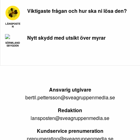
Viktigaste frågan och hur ska ni lösa den?
LÄNSPOSTE
N
Nytt skydd med utsikt över myrar
SÖRMLAND
SBYGDEN
Ansvarig utgivare
bertil.pettersson@sveagruppenmedia.se
Redaktion
lansposten@sveagruppenmedia.se
Kundservice prenumeration
prenumeration@sveagruppenmedia.se