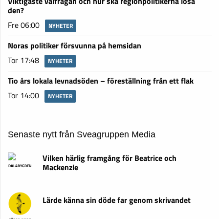
Viktigaste valfrågan och hur ska regionpolitikerna lösa
den?
Fre 06:00
NYHETER
Noras politiker försvunna på hemsidan
Tor 17:48
NYHETER
Tio års lokala levnadsöden – föreställning från ett flak
Tor 14:00
NYHETER
Senaste nytt från Sveagruppen Media
Vilken härlig framgång för Beatrice och
Mackenzie
DALABYGDEN
Lärde känna sin döde far genom skrivandet