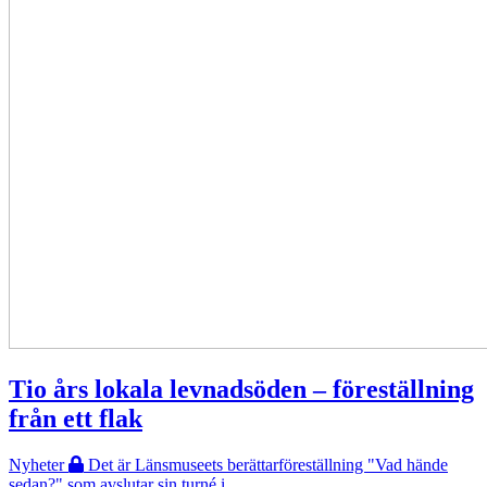
Tio års lokala levnadsöden – föreställning
från ett flak
Nyheter
Det är Länsmuseets berättarföreställning "Vad hände
sedan?" som avslutar sin turné i…