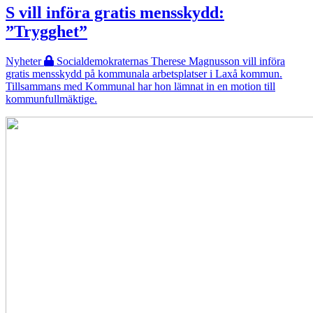
S vill införa gratis mensskydd:
”Trygghet”
Nyheter
Socialdemokraternas Therese Magnusson vill införa
gratis mensskydd på kommunala arbetsplatser i Laxå kommun.
Tillsammans med Kommunal har hon lämnat in en motion till
kommunfullmäktige.