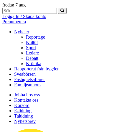
fredag 7 aug
Logga In / Skapa konto
Prenumerera
Nyheter
Reportage
Kultur
Sport
Ledare
Debatt
Krönika
Rapporterat från bygden
Sveabörsen
Fastighetsaffärer
Familjeannons
Jobba hos oss
Kontakta oss
Korsord
E-tidning
Taltidning
Nyhetsbrev