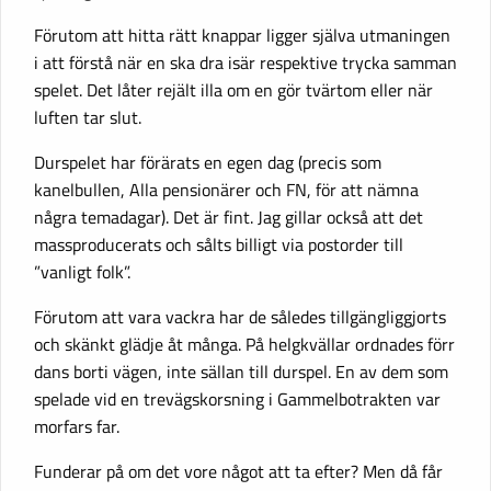
Förutom att hitta rätt knappar ligger själva utmaningen
i att förstå när en ska dra isär respektive trycka samman
spelet. Det låter rejält illa om en gör tvärtom eller när
luften tar slut.
Durspelet har förärats en egen dag (precis som
kanelbullen, Alla pensionärer och FN, för att nämna
några temadagar). Det är fint. Jag gillar också att det
massproducerats och sålts billigt via postorder till
”vanligt folk”.
Förutom att vara vackra har de således tillgängliggjorts
och skänkt glädje åt många. På helgkvällar ordnades förr
dans borti vägen, inte sällan till durspel. En av dem som
spelade vid en trevägskorsning i Gammelbotrakten var
morfars far.
Funderar på om det vore något att ta efter? Men då får