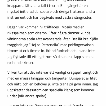
knapparna lätt. I alla fall i teorin. En i gänget är en
mycket initierad durspelare och övriga trakterar andra
instrument och har begåvats med vackra sångröster.
Dagen var kommen. Vi träffades i Mosås med en
riksspelman som ciceron. Efter några timmar kunde
väninnorna spela rätt avancerade låtar. Det lät bra. Själv
tragglade jag ”Hej sa Petronella” med pekfingervalsen,
timme ut och timme in. Ibland funkade det, ibland inte.
Jag flyttade till ett eget rum så de andra slapp se mina
rodnande kinder.
Vilken tur att det inte var ett vanligt dragspel, tungt och
med en massa knappar och tangenter. Durspelet är litet
och nätt, och en behöver ju inte träna på gym innan. Jag
uppskattar dessutom den speciella klang som kommer
ur det (när andra spelar).
Jag gav inte upp, även om musicerandet frambringade