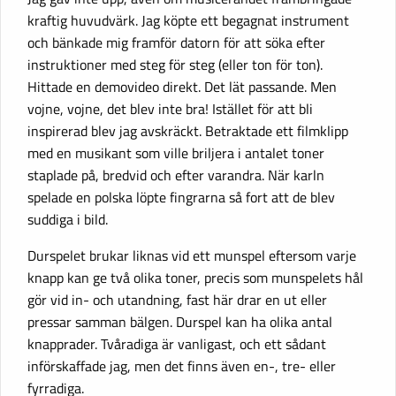
kraftig huvudvärk. Jag köpte ett begagnat instrument
och bänkade mig framför datorn för att söka efter
instruktioner med steg för steg (eller ton för ton).
Hittade en demovideo direkt. Det lät passande. Men
vojne, vojne, det blev inte bra! Istället för att bli
inspirerad blev jag avskräckt. Betraktade ett filmklipp
med en musikant som ville briljera i antalet toner
staplade på, bredvid och efter varandra. När karln
spelade en polska löpte fingrarna så fort att de blev
suddiga i bild.
Durspelet brukar liknas vid ett munspel eftersom varje
knapp kan ge två olika toner, precis som munspelets hål
gör vid in- och utandning, fast här drar en ut eller
pressar samman bälgen. Durspel kan ha olika antal
knapprader. Tvåradiga är vanligast, och ett sådant
införskaffade jag, men det finns även en-, tre- eller
fyrradiga.