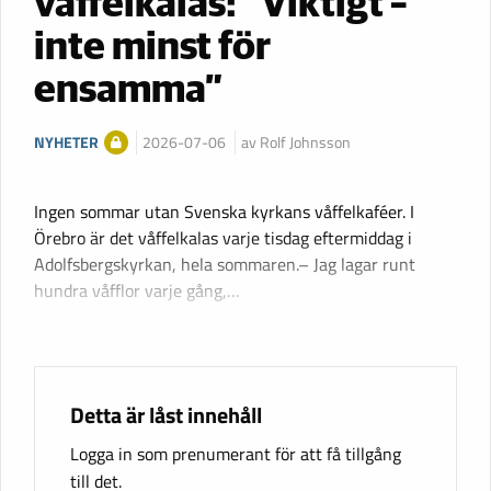
våffelkalas: ”Viktigt –
inte minst för
ensamma”
NYHETER
2026-07-06
av Rolf Johnsson
Ingen sommar utan Svenska kyrkans våffelkaféer. I
Örebro är det våffelkalas varje tisdag eftermiddag i
Adolfsbergskyrkan, hela sommaren.– Jag lagar runt
hundra våfflor varje gång,…
Detta är låst innehåll
Logga in som prenumerant för att få tillgång
till det.