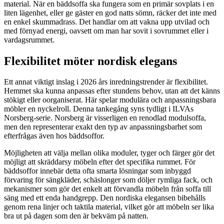
material. När en bäddsoffa ska fungera som en primär sovplats i en
liten lägenhet, eller ge gäster en god natts sömn, räcker det inte med
en enkel skummadrass. Det handlar om att vakna upp utvilad och
med förnyad energi, oavsett om man har sovit i sovrummet eller i
vardagsrummet.
Flexibilitet möter nordisk elegans
Ett annat viktigt inslag i 2026 års inredningstrender är flexibilitet.
Hemmet ska kunna anpassas efter stundens behov, utan att det känns
stökigt eller oorganiserat. Här spelar modulära och anpassningsbara
möbler en nyckelroll. Denna tankegång syns tydligt i ILVAs
Norsberg-serie. Norsberg är visserligen en renodlad modulsoffa,
men den representerar exakt den typ av anpassningsbarhet som
efterfrågas även hos bäddsoffor.
Möjligheten att välja mellan olika moduler, tyger och färger gör det
möjligt att skräddarsy möbeln efter det specifika rummet. För
bäddsoffor innebär detta ofta smarta lösningar som inbyggd
förvaring för sängkläder, schäslonger som döljer rymliga fack, och
mekanismer som gör det enkelt att förvandla möbeln från soffa till
säng med ett enda handgrepp. Den nordiska elegansen bibehålls
genom rena linjer och taktila material, vilket gör att möbeln ser lika
bra ut på dagen som den är bekväm på natten.