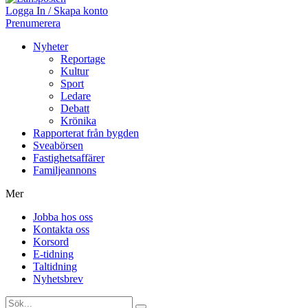
Logga In / Skapa konto
Prenumerera
Nyheter
Reportage
Kultur
Sport
Ledare
Debatt
Krönika
Rapporterat från bygden
Sveabörsen
Fastighetsaffärer
Familjeannons
Mer
Jobba hos oss
Kontakta oss
Korsord
E-tidning
Taltidning
Nyhetsbrev