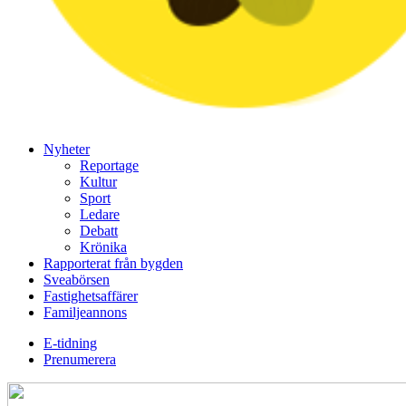
Nyheter
Reportage
Kultur
Sport
Ledare
Debatt
Krönika
Rapporterat från bygden
Sveabörsen
Fastighetsaffärer
Familjeannons
E-tidning
Prenumerera