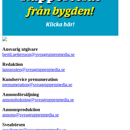
Ansvarig utgivare
bertil.pettersson@sveagruppenmedia.se
Redaktion
lansposten@sveagruppenmedia.se
Kundservice prenumeration
prenumeration@sveagruppenmedia.se
Annonsförsäljning
annonsbokning@sveagruppenmedia.se
Annonsproduktion
annons@sveagruppenmedia.se
Sveabörsen
sveaborsen@sveagruppenmedia.se