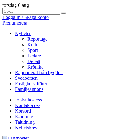
torsdag 6 aug
Logga In / Skapa konto
Prenumerera
Nyheter
Reportage
Kultur
Sport
Ledare
Debatt
Krönika
Rapporterat från bygden
Sveabörsen
Fastighetsaffärer
Familjeannons
Jobba hos oss
Kontakta oss
Korsord
E-tidning
Taltidning
Nyhetsbrev