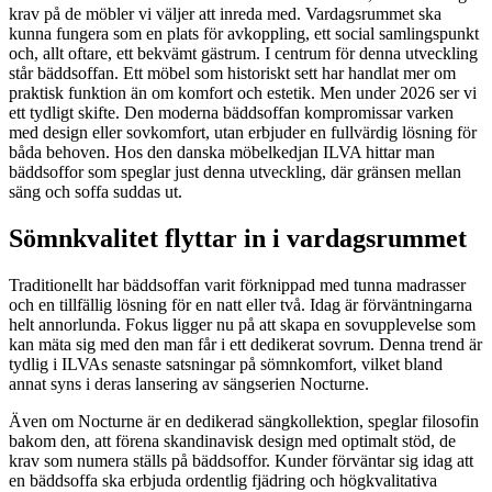
krav på de möbler vi väljer att inreda med. Vardagsrummet ska
kunna fungera som en plats för avkoppling, ett social samlingspunkt
och, allt oftare, ett bekvämt gästrum. I centrum för denna utveckling
står bäddsoffan. Ett möbel som historiskt sett har handlat mer om
praktisk funktion än om komfort och estetik. Men under 2026 ser vi
ett tydligt skifte. Den moderna bäddsoffan kompromissar varken
med design eller sovkomfort, utan erbjuder en fullvärdig lösning för
båda behoven. Hos den danska möbelkedjan ILVA hittar man
bäddsoffor som speglar just denna utveckling, där gränsen mellan
säng och soffa suddas ut.
Sömnkvalitet flyttar in i vardagsrummet
Traditionellt har bäddsoffan varit förknippad med tunna madrasser
och en tillfällig lösning för en natt eller två. Idag är förväntningarna
helt annorlunda. Fokus ligger nu på att skapa en sovupplevelse som
kan mäta sig med den man får i ett dedikerat sovrum. Denna trend är
tydlig i ILVAs senaste satsningar på sömnkomfort, vilket bland
annat syns i deras lansering av sängserien Nocturne.
Även om Nocturne är en dedikerad sängkollektion, speglar filosofin
bakom den, att förena skandinavisk design med optimalt stöd, de
krav som numera ställs på bäddsoffor. Kunder förväntar sig idag att
en bäddsoffa ska erbjuda ordentlig fjädring och högkvalitativa