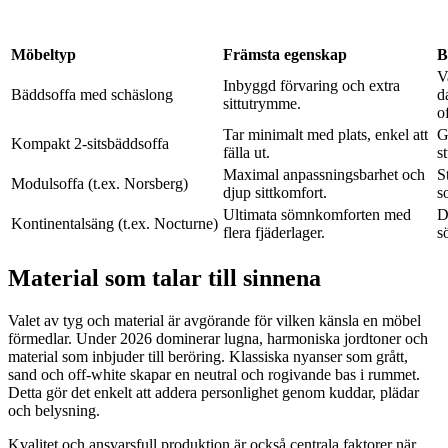
Möbeltyp
Främsta egenskap
B
V
Inbyggd förvaring och extra
Bäddsoffa med schäslong
d
sittutrymme.
o
Tar minimalt med plats, enkel att
G
Kompakt 2-sitsbäddsoffa
fälla ut.
s
Maximal anpassningsbarhet och
S
Modulsoffa (t.ex. Norsberg)
djup sittkomfort.
s
Ultimata sömnkomforten med
D
Kontinentalsäng (t.ex. Nocturne)
flera fjäderlager.
s
Material som talar till sinnena
Valet av tyg och material är avgörande för vilken känsla en möbel
förmedlar. Under 2026 dominerar lugna, harmoniska jordtoner och
material som inbjuder till beröring. Klassiska nyanser som grått,
sand och off-white skapar en neutral och rogivande bas i rummet.
Detta gör det enkelt att addera personlighet genom kuddar, plädar
och belysning.
Kvalitet och ansvarsfull produktion är också centrala faktorer när