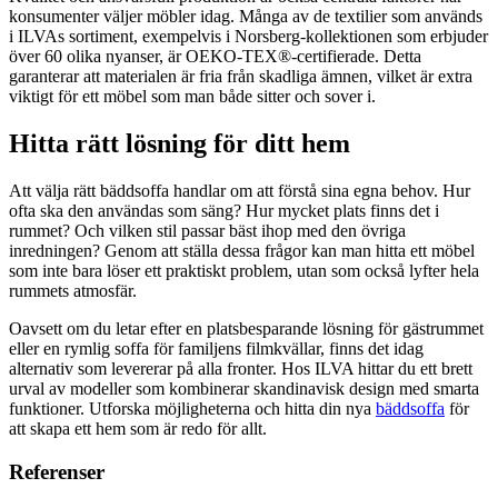
konsumenter väljer möbler idag. Många av de textilier som används
i ILVAs sortiment, exempelvis i Norsberg-kollektionen som erbjuder
över 60 olika nyanser, är OEKO-TEX®-certifierade. Detta
garanterar att materialen är fria från skadliga ämnen, vilket är extra
viktigt för ett möbel som man både sitter och sover i.
Hitta rätt lösning för ditt hem
Att välja rätt bäddsoffa handlar om att förstå sina egna behov. Hur
ofta ska den användas som säng? Hur mycket plats finns det i
rummet? Och vilken stil passar bäst ihop med den övriga
inredningen? Genom att ställa dessa frågor kan man hitta ett möbel
som inte bara löser ett praktiskt problem, utan som också lyfter hela
rummets atmosfär.
Oavsett om du letar efter en platsbesparande lösning för gästrummet
eller en rymlig soffa för familjens filmkvällar, finns det idag
alternativ som levererar på alla fronter. Hos ILVA hittar du ett brett
urval av modeller som kombinerar skandinavisk design med smarta
funktioner. Utforska möjligheterna och hitta din nya
bäddsoffa
för
att skapa ett hem som är redo för allt.
Referenser