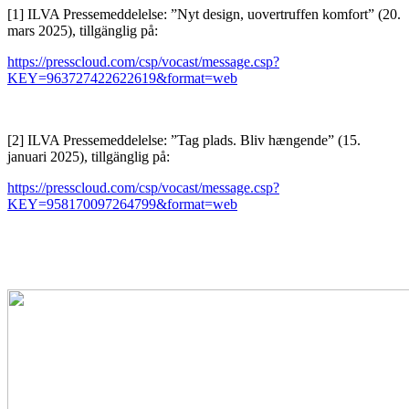
[1] ILVA Pressemeddelelse: ”Nyt design, uovertruffen komfort” (20.
mars 2025), tillgänglig på:
https://presscloud.com/csp/vocast/message.csp?
KEY=963727422622619&format=web
[2] ILVA Pressemeddelelse: ”Tag plads. Bliv hængende” (15.
januari 2025), tillgänglig på:
https://presscloud.com/csp/vocast/message.csp?
KEY=958170097264799&format=web