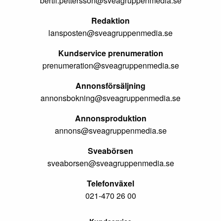
bertil.pettersson@sveagruppenmedia.se
Redaktion
lansposten@sveagruppenmedia.se
Kundservice prenumeration
prenumeration@sveagruppenmedia.se
Annonsförsäljning
annonsbokning@sveagruppenmedia.se
Annonsproduktion
annons@sveagruppenmedia.se
Sveabörsen
sveaborsen@sveagruppenmedia.se
Telefonväxel
021-470 26 00