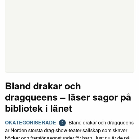
Bland drakar och
dragqueens – läser sagor på
bibliotek i länet
OKATEGORISERADE
Bland drakar och dragqueens
är Norden största drag-show-teater-sällskap som skriver
böcker och framför sagostunder för barn. Just nu är de på