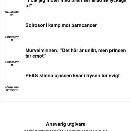
ut"
DALABYGD
EN
Solrosor i kamp mot barncancer
LÄNSPOSTE
N
Murvelminnen: "Det här är unikt, men prinsen
tar emot"
LÄNSPOSTE
N
PFAS-stinna bjässen kvar i frysen för evigt
SÖRMLAND
SBYGDEN
Ansvarig utgivare