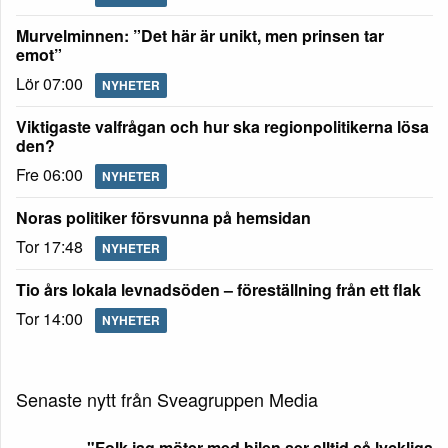
Murvelminnen: ”Det här är unikt, men prinsen tar
emot”
Lör 07:00
NYHETER
Viktigaste valfrågan och hur ska regionpolitikerna lösa
den?
Fre 06:00
NYHETER
Noras politiker försvunna på hemsidan
Tor 17:48
NYHETER
Tio års lokala levnadsöden – föreställning från ett flak
Tor 14:00
NYHETER
Senaste nytt från Sveagruppen Media
"Folk jag möter med bilen ser alltid så lyckliga