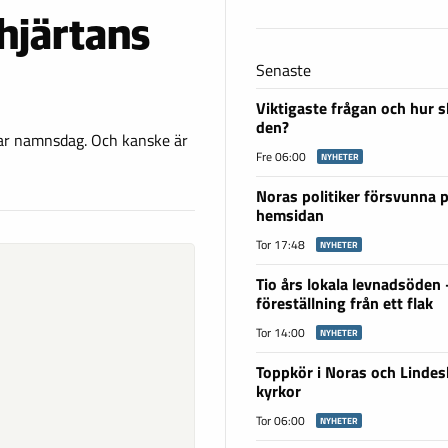
 hjärtans
Senaste
Viktigaste frågan och hur s
den?
 har namnsdag. Och kanske är
Fre 06:00
NYHETER
Noras politiker försvunna 
hemsidan
Tor 17:48
NYHETER
Tio års lokala levnadsöden
föreställning från ett flak
Tor 14:00
NYHETER
Toppkör i Noras och Linde
kyrkor
Tor 06:00
NYHETER