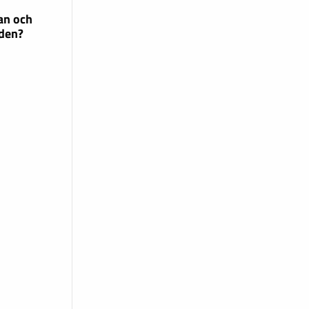
an och
 den?