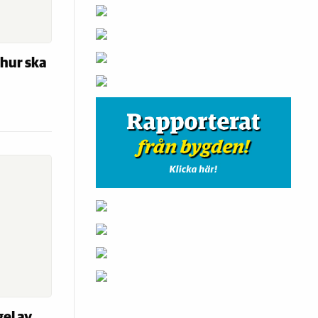
 hur ska
el av