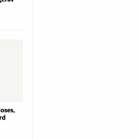
oses,
ård