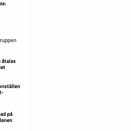
dd:
gruppen
 åtalas
det
onställen
R-
lad på
lanen