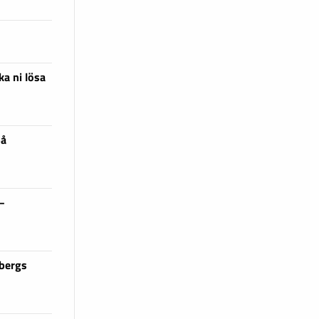
ka ni lösa
på
 –
sbergs