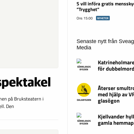
S vill införa gratis menssky
”Trygghet”
Ons 15:00
NYHETER
Senaste nytt från Svea
Media
Katrineholmare
för dubbelmor
SÖRMLANDS
BYGDEN
spektakel
Återser smultr
med hjälp av V
enen på Bruksteatern i
glasögon
DALABYGDEN
ll. Den
Kjellvander hyl
gamla hemmap
SÖRMLANDS
BYGDEN