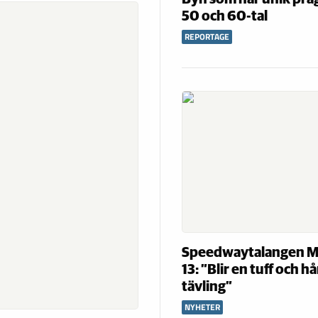
50 och 60-tal
REPORTAGE
Speedwaytalangen M
13: ”Blir en tuff och h
tävling”
NYHETER