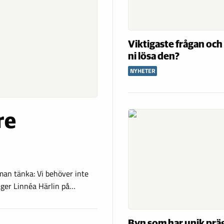
Viktigaste frågan och
ni lösa den?
NYHETER
re
man tänka: Vi behöver inte
äger Linnéa Härlin på…
Byn som har unik präg