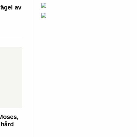
ägel av
Moses,
 hård