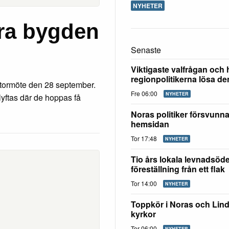
NYHETER
öra bygden
Senaste
Viktigaste valfrågan och 
regionpolitikerna lösa d
 stormöte den 28 september.
Fre 06:00
NYHETER
lyftas där de hoppas få
Noras politiker försvunn
hemsidan
Tor 17:48
NYHETER
Tio års lokala levnadsöd
föreställning från ett flak
Tor 14:00
NYHETER
Toppkör i Noras och Lin
kyrkor
Tor 06:00
NYHETER