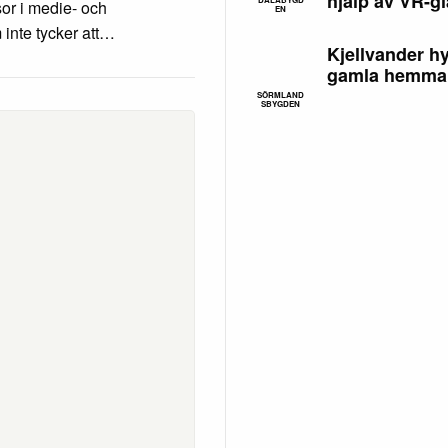
hjälp av VR-g
or i medie- och
EN
inte tycker att…
Kjellvander hy
gamla hemma
SÖRMLAND
SBYGDEN