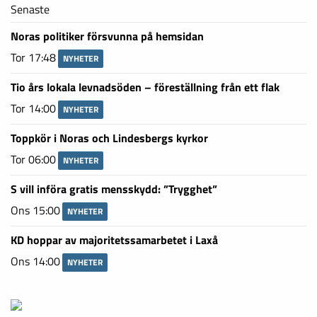
Senaste
Noras politiker försvunna på hemsidan
Tor 17:48
NYHETER
Tio års lokala levnadsöden – föreställning från ett flak
Tor 14:00
NYHETER
Toppkör i Noras och Lindesbergs kyrkor
Tor 06:00
NYHETER
S vill införa gratis mensskydd: ”Trygghet”
Ons 15:00
NYHETER
KD hoppar av majoritetssamarbetet i Laxå
Ons 14:00
NYHETER