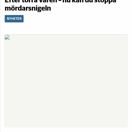
Efter torra våren – nu kan du stoppa
mördarsnigeln
NYHETER