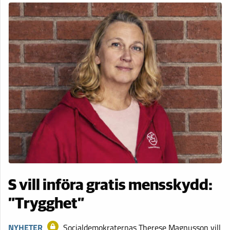
S vill införa gratis mensskydd:
”Trygghet”
NYHETER
Socialdemokraternas Therese Magnusson vill