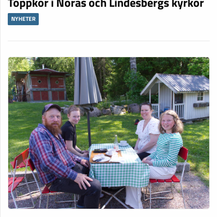
Toppkör i Noras och Lindesbergs kyrkor
NYHETER