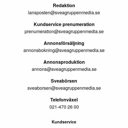
Redaktion
lansposten@sveagruppenmedia.se
Kundservice prenumeration
prenumeration@sveagruppenmedia.se
Annonsförsäljning
annonsbokning@sveagruppenmedia.se
Annonsproduktion
annons@sveagruppenmedia.se
Sveabörsen
sveaborsen@sveagruppenmedia.se
Telefonväxel
021-470 26 00
Kundservice