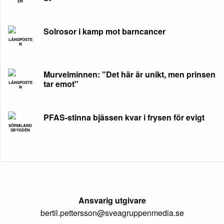
EN
Solrosor i kamp mot barncancer
LÄNSPOSTE
N
Murvelminnen: "Det här är unikt, men prinsen
tar emot"
LÄNSPOSTE
N
PFAS-stinna bjässen kvar i frysen för evigt
SÖRMLAND
SBYGDEN
Ansvarig utgivare
bertil.pettersson@sveagruppenmedia.se