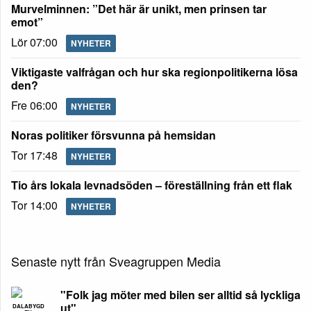
Murvelminnen: ”Det här är unikt, men prinsen tar
emot”
Lör 07:00
NYHETER
Viktigaste valfrågan och hur ska regionpolitikerna lösa
den?
Fre 06:00
NYHETER
Noras politiker försvunna på hemsidan
Tor 17:48
NYHETER
Tio års lokala levnadsöden – föreställning från ett flak
Tor 14:00
NYHETER
Senaste nytt från Sveagruppen Media
"Folk jag möter med bilen ser alltid så lyckliga
ut"
DALABYGD