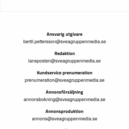
Ansvarig utgivare
bertil.pettersson@sveagruppenmedia.se
Redaktion
lansposten@sveagruppenmedia.se
Kundservice prenumeration
prenumeration@sveagruppenmedia.se
Annonsförsäljning
annonsbokning@sveagruppenmedia.se
Annonsproduktion
annons@sveagruppenmedia.se