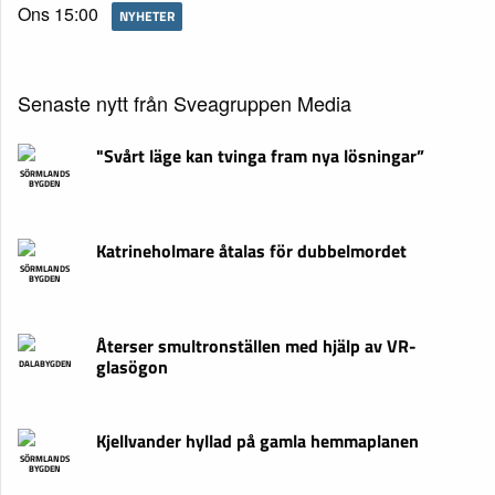
Ons 15:00
NYHETER
Senaste nytt från Sveagruppen Media
"Svårt läge kan tvinga fram nya lösningar”
SÖRMLANDS
BYGDEN
Katrineholmare åtalas för dubbelmordet
SÖRMLANDS
BYGDEN
Återser smultronställen med hjälp av VR-
glasögon
DALABYGDEN
Kjellvander hyllad på gamla hemmaplanen
SÖRMLANDS
BYGDEN