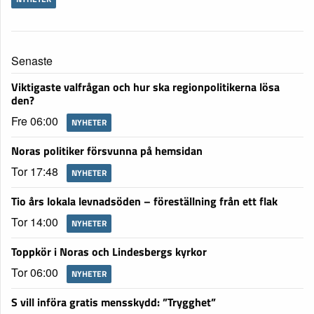
Senaste
Viktigaste valfrågan och hur ska regionpolitikerna lösa
den?
Fre 06:00
NYHETER
Noras politiker försvunna på hemsidan
Tor 17:48
NYHETER
Tio års lokala levnadsöden – föreställning från ett flak
Tor 14:00
NYHETER
Toppkör i Noras och Lindesbergs kyrkor
Tor 06:00
NYHETER
S vill införa gratis mensskydd: ”Trygghet”