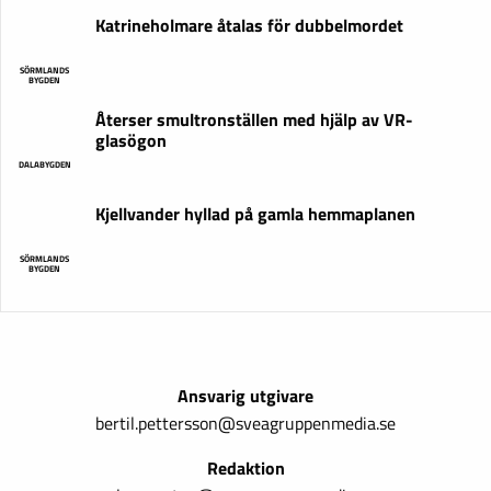
Katrineholmare åtalas för dubbelmordet
SÖRMLANDS
BYGDEN
Återser smultronställen med hjälp av VR-
glasögon
DALABYGDEN
Kjellvander hyllad på gamla hemmaplanen
SÖRMLANDS
BYGDEN
Ansvarig utgivare
bertil.pettersson@sveagruppenmedia.se
Redaktion