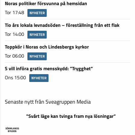
Noras politiker försvunna på hemsidan
Tor 17:48
NYHETER
Tio års lokala levnadsöden – föreställning från ett flak
Tor 14:00
NYHETER
Toppkör i Noras och Lindesbergs kyrkor
Tor 06:00
NYHETER
S vill införa gratis mensskydd: ”Trygghet”
Ons 15:00
NYHETER
Senaste nytt från Sveagruppen Media
"Svårt läge kan tvinga fram nya lösningar”
SÖRMLANDS
BYGDEN