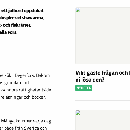
r ett julbord uppdukat
ninspirerad shawarma,
 och fiskrätter.
ila Fors.
Viktigaste frågan och 
s kök i Degerfors. Bakom
ni lösa den?
ns grundare och
NYHETER
kvinnors rättigheter både
reläsningar och böcker.
rs. Många kommer varje dag
ter både från Sverige och