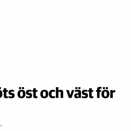
s öst och väst för
on