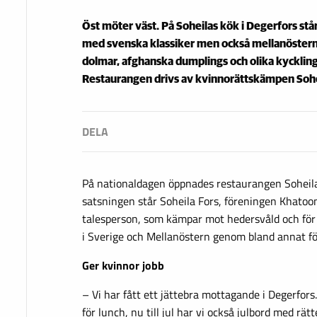
Öst möter väst. På Soheilas kök i Degerfors stå
med svenska klassiker men också mellanöster
dolmar, afghanska dumplings och olika kyckling-
Restaurangen drivs av kvinnorättskämpen Sohe
På nationaldagen öppnades restaurangen Soheila
satsningen står Soheila Fors, föreningen Khatoo
talesperson, som kämpar mot hedersvåld och för 
i Sverige och Mellanöstern genom bland annat fö
Ger kvinnor jobb
– Vi har fått ett jättebra mottagande i Degerfo
för lunch, nu till jul har vi också julbord med rät