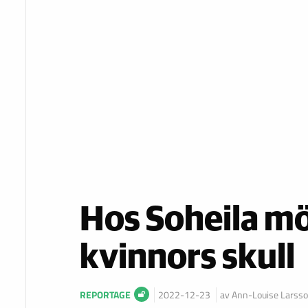
Hos Soheila möt
kvinnors skull
REPORTAGE
2022-12-23
av Ann-Louise Larss