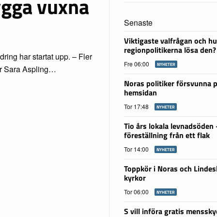
rygga vuxna
Senaste
Viktigaste valfrågan och hu
regionpolitikerna lösa den?
dring har startat upp. – Fler
Fre 06:00
NYHETER
ger Sara Aspling…
Noras politiker försvunna 
hemsidan
Tor 17:48
NYHETER
Tio års lokala levnadsöden
föreställning från ett flak
Tor 14:00
NYHETER
Toppkör i Noras och Linde
kyrkor
Tor 06:00
NYHETER
S vill införa gratis menssky