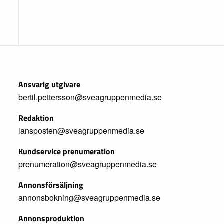
Ansvarig utgivare
bertil.pettersson@sveagruppenmedia.se
Redaktion
lansposten@sveagruppenmedia.se
Kundservice prenumeration
prenumeration@sveagruppenmedia.se
Annonsförsäljning
annonsbokning@sveagruppenmedia.se
Annonsproduktion