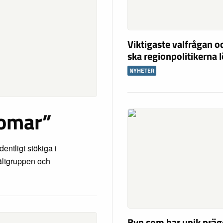
Viktigaste valfrågan o
ska regionpolitikerna 
NYHETER
domar”
entligt stökiga i
ältgruppen och
Byn som har unik präg