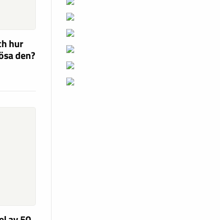
ch hur
lösa den?
el av 50