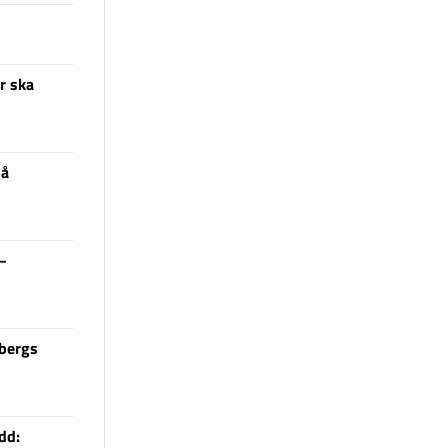
r ska
på
 –
sbergs
dd: