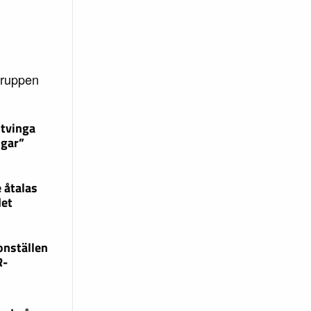
gruppen
 tvinga
ngar”
 åtalas
det
onställen
R-