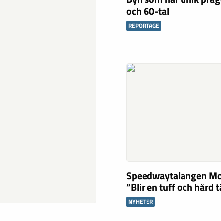
och 60-tal
REPORTAGE
Speedwaytalangen Mo
”Blir en tuff och hård 
NYHETER