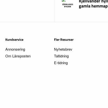
Kjellvander hyl
gamla hemmap
SÖRMLANDS
BYGDEN
Kundservice
Fler Resurser
Annonsering
Nyhetsbrev
Om Länsposten
Taltidning
E-tidning