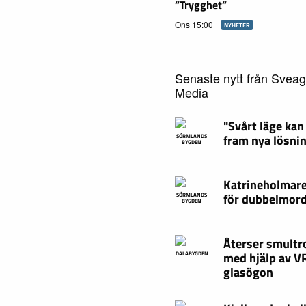
”Trygghet”
Ons 15:00
NYHETER
Senaste nytt från Svea
Media
"Svårt läge kan
fram nya lösni
SÖRMLANDS
BYGDEN
Katrineholmare
för dubbelmor
SÖRMLANDS
BYGDEN
Återser smultr
med hjälp av V
DALABYGDEN
glasögon