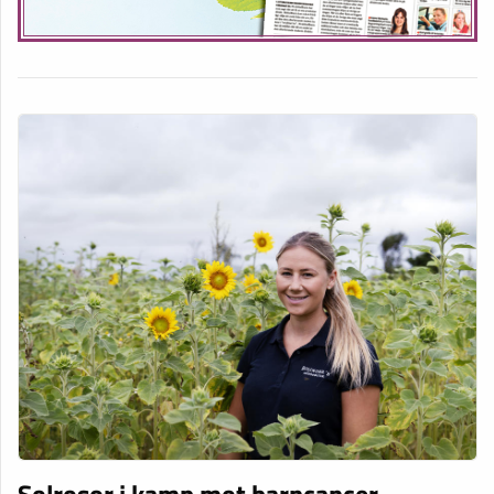
Solrosor i kamp mot barncancer