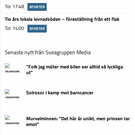
Tor 17:48
NYHETER
Tio års lokala levnadsöden – föreställning från ett flak
Tor 14:00
NYHETER
Senaste nytt från Sveagruppen Media
"Folk jag möter med bilen ser alltid så lyckliga
ut"
DALABYGDEN
Solrosor i kamp mot barncancer
LÄNSPOSTEN
Murvelminnen: "Det här är unikt, men prinsen tar
emot"
LÄNSPOSTEN