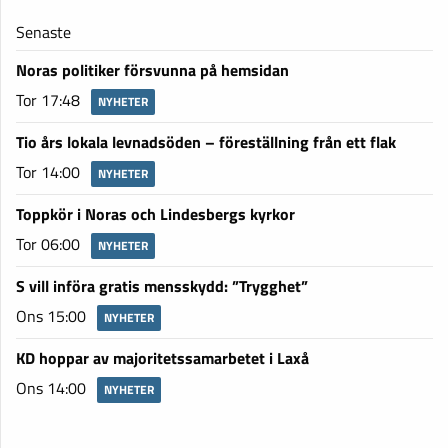
Senaste
Noras politiker försvunna på hemsidan
Tor 17:48
NYHETER
Tio års lokala levnadsöden – föreställning från ett flak
Tor 14:00
NYHETER
Toppkör i Noras och Lindesbergs kyrkor
Tor 06:00
NYHETER
S vill införa gratis mensskydd: ”Trygghet”
Ons 15:00
NYHETER
KD hoppar av majoritetssamarbetet i Laxå
Ons 14:00
NYHETER