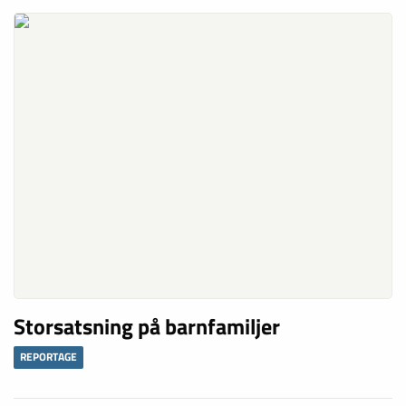
Byn som har unik prägel av 50 och 60-tal
REPORTAGE