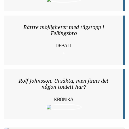
Tio års lokala levnadsöden – föreställning från ett flak
Tor 14:00
NYHETER
Ledare: Dags att agera och tillsammans
bli en lokal kraft
LEDARE
Bättre möjligheter med tågstopp i
Fellingsbro
DEBATT