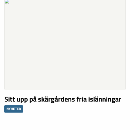
Rolf Johnsson: Ursäkta, men finns det
någon toalett här?
KRÖNIKA