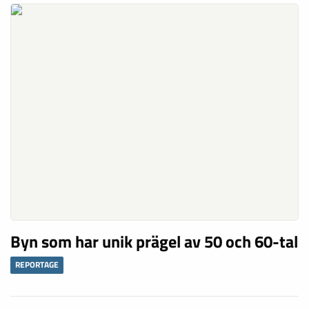
Sitt upp på skärgårdens fria islänningar
NYHETER