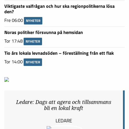
Senaste
Solrosor i kamp mot barncancer
Lör 08:00
NYHETER
Murvelminnen: ”Det här är unikt, men prinsen tar emot”
Lör 07:00
NYHETER
Viktigaste valfrågan och hur ska regionpolitikerna lösa
den?
Fre 06:00
NYHETER
Noras politiker försvunna på hemsidan
Tor 17:48
NYHETER