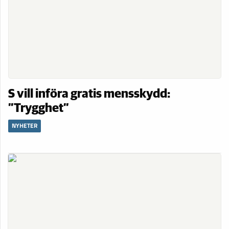
S vill införa gratis mensskydd:
”Trygghet”
NYHETER