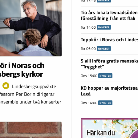
Tor 17:48
NYHETER
Tio års lokala levnadsöden
föreställning från ett flak
Tor 14:00
NYHETER
Toppkör i Noras och Linde
Tor 06:00
NYHETER
S vill införa gratis menssk
ör i Noras och
”Trygghet”
sbergs kyrkor
Ons 15:00
NYHETER
R
Lindesbergsuppväxte
KD hoppar av majoritetssa
Laxå
essorn Per Borin dirigerar
ensemble under två konserter
Ons 14:00
NYHETER