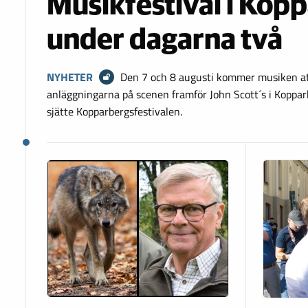
Musikfestival i Kop
under dagarna två
NYHETER
Den 7 och 8 augusti kommer musiken a
anläggningarna på scenen framför John Scott´s i Kopparb
sjätte Kopparbergsfestivalen.