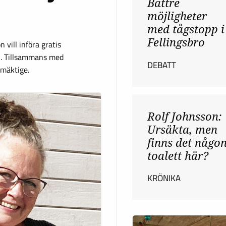
Bättre
möjligheter
med tågstopp i
Fellingsbro
vill införa gratis
. Tillsammans med
DEBATT
mäktige.
Rolf Johnsson:
Ursäkta, men
finns det någo
toalett här?
KRÖNIKA