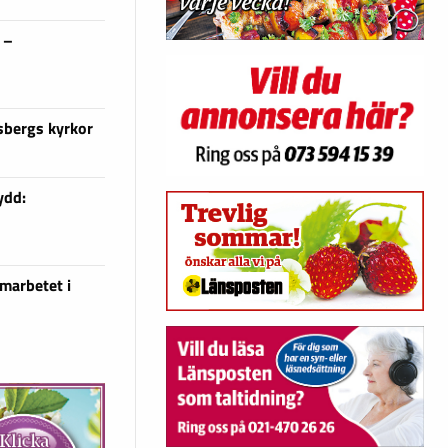
 –
sbergs kyrkor
ydd:
marbetet i