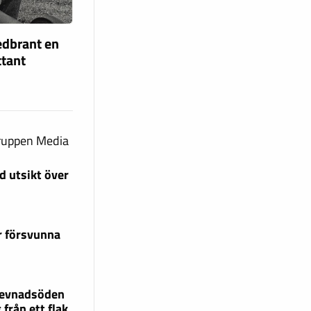
edbrant en
ttant
gruppen Media
 utsikt över
r försvunna
 levnadsöden
 från ett flak