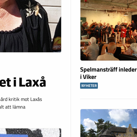
Spelmansträff inleder
i Viker
t i Laxå
NYHETER
hård kritik mot Laxås
lt att lämna