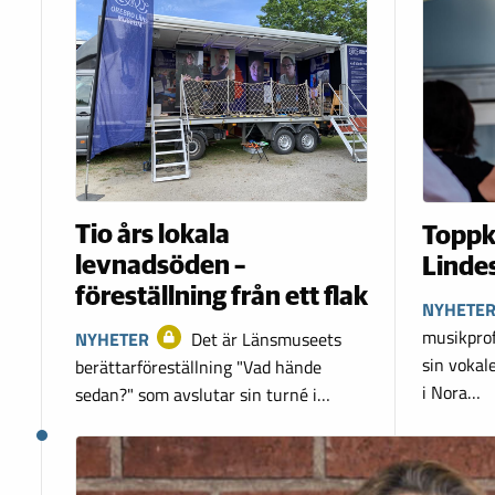
Tio års lokala
Toppk
levnadsöden –
Linde
föreställning från ett flak
NYHETE
musikprof
NYHETER
Det är Länsmuseets
sin vokal
berättarföreställning "Vad hände
i Nora…
sedan?" som avslutar sin turné i…