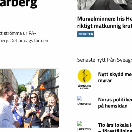
parberg
Murvelminnen: Iris H
riktigt matkunnig kru
tt strömma ur PA-
NYHETER
erg. Det är dags för den
Senaste nytt från Svea
Nytt skydd med
myrar
SÖRMLANDS
BYGDEN
Noras politike
på hemsidan
LÄNSPOSTEN
Tio års lokala
– föreställning
LÄNSPOSTEN