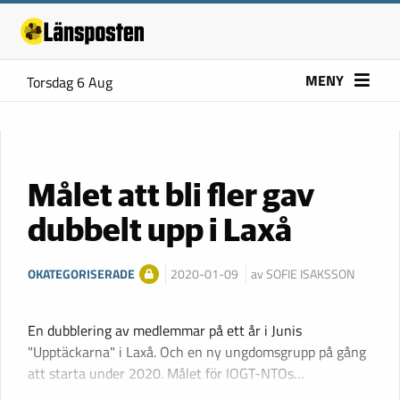
MENY
Torsdag 6 Aug
Målet att bli fler gav
dubbelt upp i Laxå
OKATEGORISERADE
2020-01-09
av SOFIE ISAKSSON
En dubblering av medlemmar på ett år i Junis
"Upptäckarna" i Laxå. Och en ny ungdomsgrupp på gång
att starta under 2020. Målet för IOGT-NTOs…