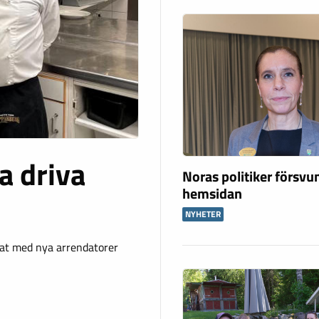
a driva
Noras politiker försvu
hemsidan
NYHETER
lat med nya arrendatorer