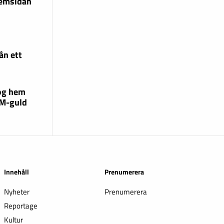
hemsidan
ån ett
og hem
EM-guld
Innehåll
Prenumerera
Nyheter
Prenumerera
Reportage
Kultur