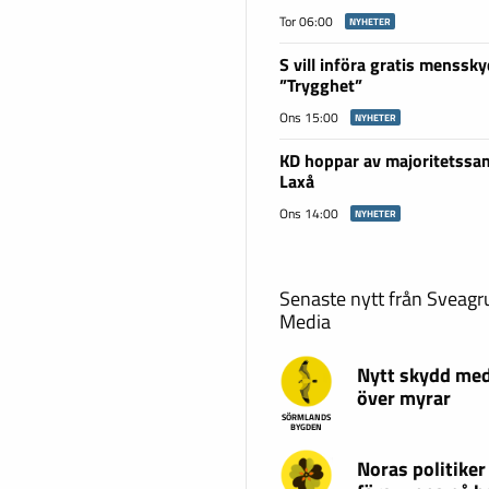
Tor 06:00
NYHETER
S vill införa gratis menssky
”Trygghet”
Ons 15:00
NYHETER
KD hoppar av majoritetssam
Laxå
Ons 14:00
NYHETER
Senaste nytt från Sveag
Media
Nytt skydd med
över myrar
SÖRMLANDS
BYGDEN
Noras politiker