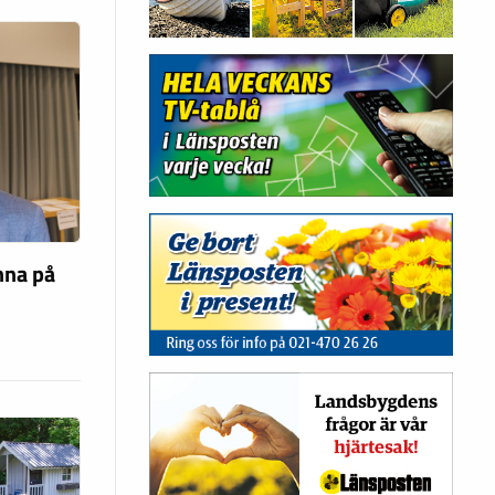
nna på