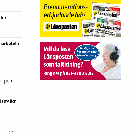
dd:
arbetet i
ruppen
 utsikt