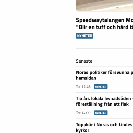
Speedwaytalangen Mo
”Blir en tuff och hård 
NYHETER
Senaste
Noras politiker försvunna 
hemsidan
Tor 17:48
NYHETER
Tio års lokala levnadsöden
föreställning från ett flak
Tor 14:00
NYHETER
Toppkör i Noras och Linde
kyrkor