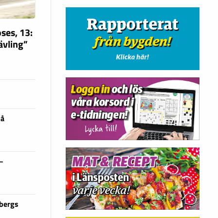
ses, 13:
tävling”
på
 –
sbergs