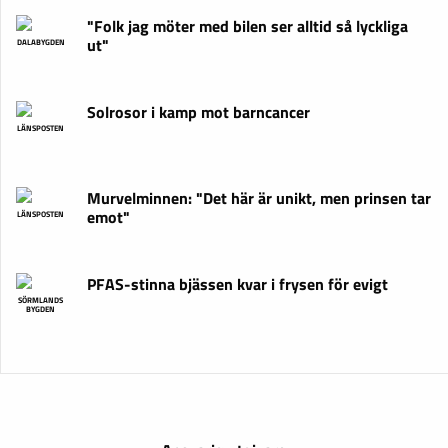
"Folk jag möter med bilen ser alltid så lyckliga
ut"
DALABYGDEN
Solrosor i kamp mot barncancer
LÄNSPOSTEN
Murvelminnen: "Det här är unikt, men prinsen tar
emot"
LÄNSPOSTEN
PFAS-stinna bjässen kvar i frysen för evigt
SÖRMLANDS
BYGDEN