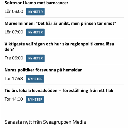
Solrosor i kamp mot barncancer
Lör 08:00
NYHETER
Murvelminnen: ”Det här är unikt, men prinsen tar emot”
Lör 07:00
NYHETER
Viktigaste valfrågan och hur ska regionpolitikerna lösa
den?
Fre 06:00
NYHETER
Noras politiker försvunna på hemsidan
Tor 17:48
NYHETER
Tio års lokala levnadsöden – föreställning från ett flak
Tor 14:00
NYHETER
Senaste nytt från Sveagruppen Media