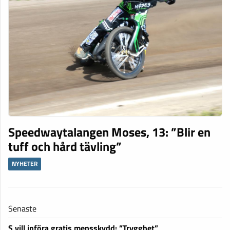
Speedwaytalangen Moses, 13: ”Blir en
tuff och hård tävling”
NYHETER
Senaste
S vill införa gratis mensskydd: ”Trygghet”