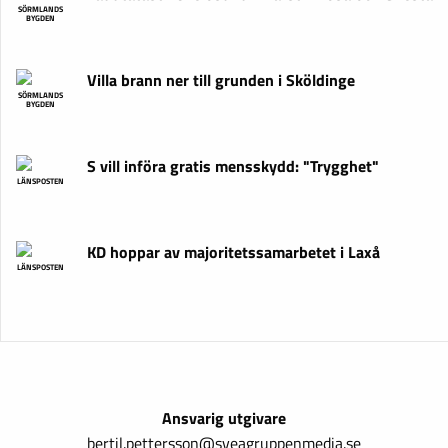
SÖRMLANDS
BYGDEN
Villa brann ner till grunden i Sköldinge
SÖRMLANDS
BYGDEN
S vill införa gratis mensskydd: "Trygghet"
LÄNSPOSTEN
KD hoppar av majoritetssamarbetet i Laxå
LÄNSPOSTEN
Ansvarig utgivare
bertil.pettersson@sveagruppenmedia.se