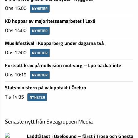
Ons 15:00
NYHETER
KD hoppar av majoritetssamarbetet i Laxå
Ons 14:00
NYHETER
Musikfestival i Kopparberg under dagarna två
Ons 12:00
NYHETER
Fortsatt krav på nollvision mot varg – Lpo backar inte
Ons 10:19
NYHETER
Statsministern på valupptakt i Örebro
Tis 14:35
NYHETER
Senaste nytt från Sveagruppen Media
Laddtätast i Oxelösund – färst i Trosa och Gnesta