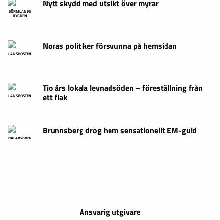
Nytt skydd med utsikt över myrar
SÖRMLANDS
BYGDEN
Noras politiker försvunna på hemsidan
LÄNSPOSTEN
Tio års lokala levnadsöden – föreställning från
ett flak
LÄNSPOSTEN
Brunnsberg drog hem sensationellt EM-guld
DALABYGDEN
Ansvarig utgivare