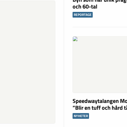
och 60-tal
REPORTAGE
Speedwaytalangen Mo
”Blir en tuff och hård 
NYHETER