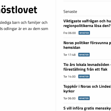
höstlovet
Senaste
Viktigaste valfrågan och hu
slediga barn och familjer och
regionpolitikerna lösa den?
ds odlingar är en av dem som
Fre 06:00
NYHETER
Noras politiker försvunna 
hemsidan
Tor 17:48
NYHETER
Tio års lokala levnadsöden
föreställning från ett flak
Tor 14:00
NYHETER
Toppkör i Noras och Linde
kyrkor
Tor 06:00
NYHETER
S vill införa gratis menssky