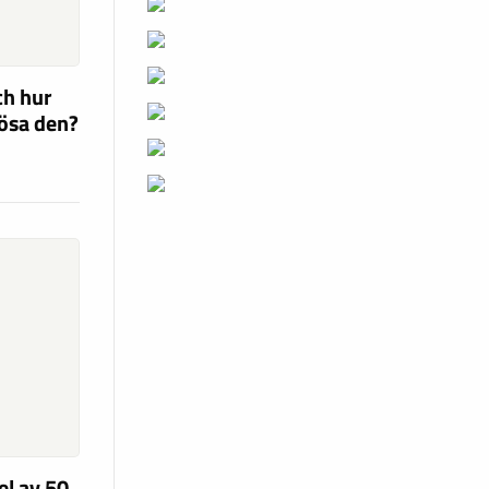
ch hur
lösa den?
el av 50