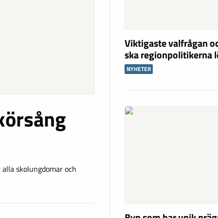
Viktigaste valfrågan o
ska regionpolitikerna 
NYHETER
körsång
r alla skolungdomar och
Byn som har unik präg