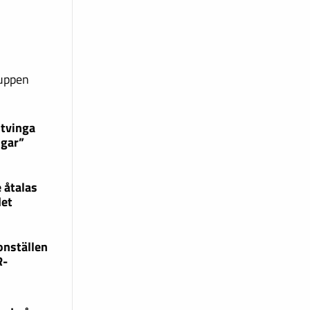
ruppen
 tvinga
ngar”
 åtalas
det
onställen
R-