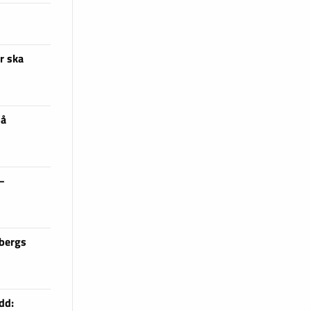
r ska
på
 –
sbergs
dd: