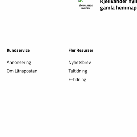
Kjellvander hyl
gamla hemmap
SÖRMLANDS
BYGDEN
Kundservice
Fler Resurser
Annonsering
Nyhetsbrev
Om Länsposten
Taltidning
E-tidning