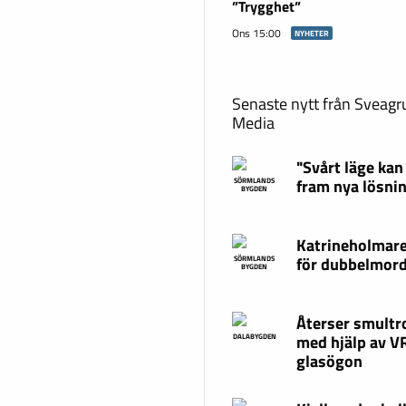
”Trygghet”
Ons 15:00
NYHETER
Senaste nytt från Sveag
Media
"Svårt läge kan
fram nya lösni
SÖRMLANDS
BYGDEN
Katrineholmare
för dubbelmor
SÖRMLANDS
BYGDEN
Återser smultr
med hjälp av V
DALABYGDEN
glasögon