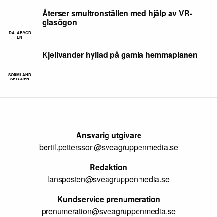
Återser smultronställen med hjälp av VR-
glasögon
DALABYGD
EN
Kjellvander hyllad på gamla hemmaplanen
SÖRMLAND
SBYGDEN
Ansvarig utgivare
bertil.pettersson@sveagruppenmedia.se
Redaktion
lansposten@sveagruppenmedia.se
Kundservice prenumeration
prenumeration@sveagruppenmedia.se