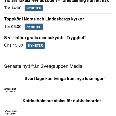
Tio års lokala levnadsöden – föreställning från ett flak
Tor 14:00
NYHETER
Toppkör i Noras och Lindesbergs kyrkor
Tor 06:00
NYHETER
S vill införa gratis mensskydd: ”Trygghet”
Ons 15:00
NYHETER
Senaste nytt från Sveagruppen Media
"Svårt läge kan tvinga fram nya lösningar”
SÖRMLAND
SBYGDEN
Katrineholmare åtalas för dubbelmordet
SÖRMLAND
SBYGDEN