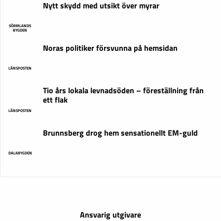
Nytt skydd med utsikt över myrar
SÖRMLANDS
BYGDEN
Noras politiker försvunna på hemsidan
LÄNSPOSTEN
Tio års lokala levnadsöden – föreställning från
ett flak
LÄNSPOSTEN
Brunnsberg drog hem sensationellt EM-guld
DALABYGDEN
Ansvarig utgivare