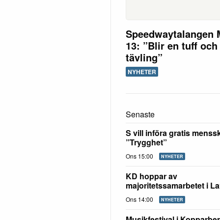
Speedwaytalangen 
13: ”Blir en tuff och
tävling”
NYHETER
Senaste
S vill införa gratis mens
”Trygghet”
Ons 15:00
NYHETER
KD hoppar av
majoritetssamarbetet i L
Ons 14:00
NYHETER
Musikfestival i Kopparbe