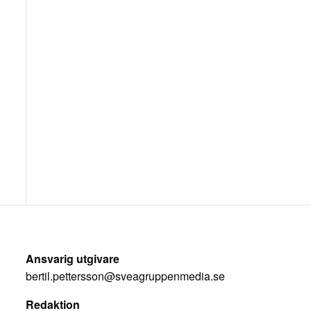
Ansvarig utgivare
bertil.pettersson@sveagruppenmedia.se
Redaktion