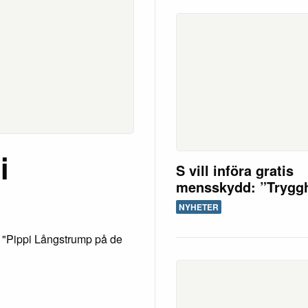
i
S vill införa gratis
mensskydd: ”Trygg
NYHETER
ld "Pippi Långstrump på de