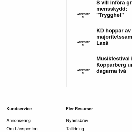
S vill införa gr
mensskydd:
"Trygghet"
LÄNSPOSTE
N
KD hoppar av
majoritetssam
Laxå
LÄNSPOSTE
N
Musikfestival 
Kopparberg u
dagarna två
LÄNSPOSTE
N
Kundservice
Fler Resurser
Annonsering
Nyhetsbrev
Om Länsposten
Taltidning