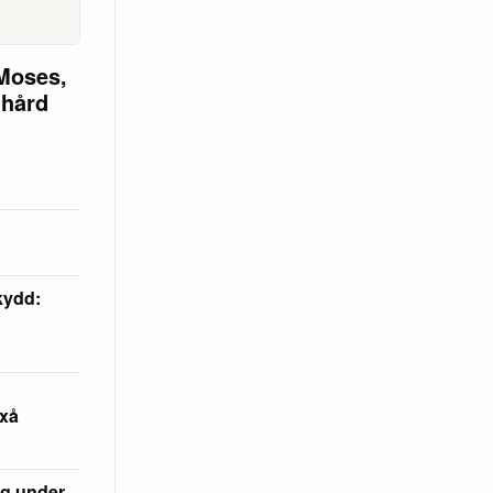
Moses,
 hård
skydd:
axå
rg under