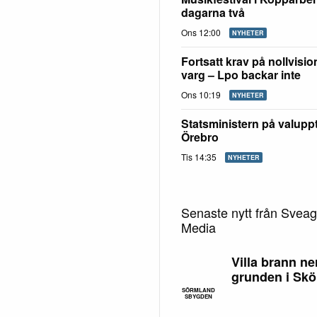
dagarna två
Ons 12:00
NYHETER
Fortsatt krav på nollvisi
varg – Lpo backar inte
Ons 10:19
NYHETER
Statsministern på valuppt
Örebro
Tis 14:35
NYHETER
Senaste nytt från Svea
Media
Villa brann ner 
grunden i Skö
SÖRMLAND
SBYGDEN