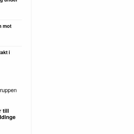
on mot
akt i
gruppen
till
ldinge