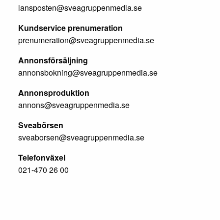
lansposten@sveagruppenmedia.se
Kundservice prenumeration
prenumeration@sveagruppenmedia.se
Annonsförsäljning
annonsbokning@sveagruppenmedia.se
Annonsproduktion
annons@sveagruppenmedia.se
Sveabörsen
sveaborsen@sveagruppenmedia.se
Telefonväxel
021-470 26 00