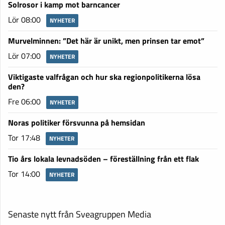
Solrosor i kamp mot barncancer
Lör 08:00
NYHETER
Murvelminnen: ”Det här är unikt, men prinsen tar emot”
Lör 07:00
NYHETER
Viktigaste valfrågan och hur ska regionpolitikerna lösa
den?
Fre 06:00
NYHETER
Noras politiker försvunna på hemsidan
Tor 17:48
NYHETER
Tio års lokala levnadsöden – föreställning från ett flak
Tor 14:00
NYHETER
Senaste nytt från Sveagruppen Media