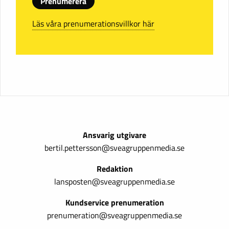
Prenumerera
Läs våra prenumerationsvillkor här
Ansvarig utgivare
bertil.pettersson@sveagruppenmedia.se
Redaktion
lansposten@sveagruppenmedia.se
Kundservice prenumeration
prenumeration@sveagruppenmedia.se