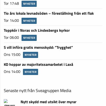
Tor 17:48
NYHETER
Tio års lokala levnadsöden – föreställning från ett flak
Tor 14:00
NYHETER
Toppkör i Noras och Lindesbergs kyrkor
Tor 06:00
NYHETER
S vill införa gratis mensskydd: ”Trygghet”
Ons 15:00
NYHETER
KD hoppar av majoritetssamarbetet i Laxå
Ons 14:00
NYHETER
Senaste nytt från Sveagruppen Media
Nytt skydd med utsikt över myrar
SÖRMLANDS