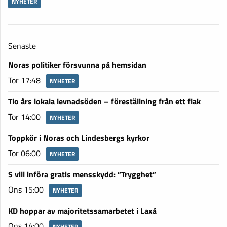
NYHETER
Senaste
Noras politiker försvunna på hemsidan
Tor 17:48
NYHETER
Tio års lokala levnadsöden – föreställning från ett flak
Tor 14:00
NYHETER
Toppkör i Noras och Lindesbergs kyrkor
Tor 06:00
NYHETER
S vill införa gratis mensskydd: ”Trygghet”
Ons 15:00
NYHETER
KD hoppar av majoritetssamarbetet i Laxå
Ons 14:00
NYHETER