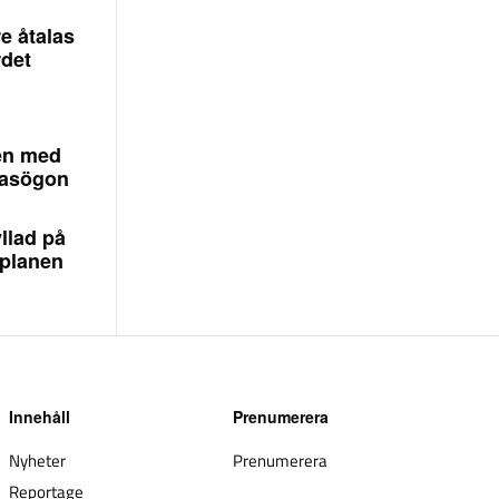
e åtalas
rdet
en med
lasögon
llad på
planen
Innehåll
Prenumerera
Nyheter
Prenumerera
Reportage