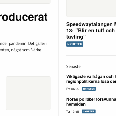
roducerat
Speedwaytalangen 
13: ”Blir en tuff och
tävling”
nder pandemin. Det gäller i
NYHETER
ucenten, något som Närke
Senaste
Viktigaste valfrågan och 
regionpolitikerna lösa d
Fre 06:00
NYHETER
Noras politiker försvunn
hemsidan
Tor 17:48
NYHETER