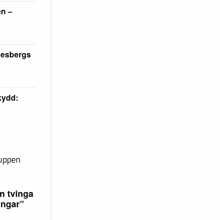
en –
desbergs
skydd:
ruppen
n tvinga
ingar”