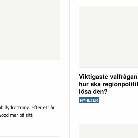
Viktigaste valfråga
hur ska regionpolit
lösa den?
NYHETER
illydrottning. Efter ett år
wood mer på sitt