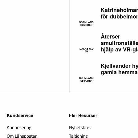
Katrineholmar
för dubbelmo
SÖRMLAND
SBYGDEN
Återser
smultronställ
hjälp av VR-g
DALABYGD
EN
Kjellvander hy
gamla hemma
SÖRMLAND
SBYGDEN
Kundservice
Fler Resurser
Annonsering
Nyhetsbrev
Om Länsposten
Taltidning