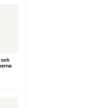
n och
ikerna