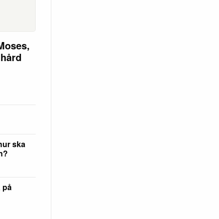
Moses,
 hård
hur ska
en?
a på