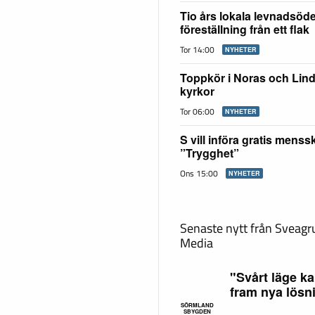
Tio års lokala levnadsöd
föreställning från ett flak
Tor 14:00
NYHETER
Toppkör i Noras och Lin
kyrkor
Tor 06:00
NYHETER
S vill införa gratis mens
”Trygghet”
Ons 15:00
NYHETER
Senaste nytt från Sveag
Media
"Svårt läge ka
fram nya lösn
SÖRMLAND
SBYGDEN