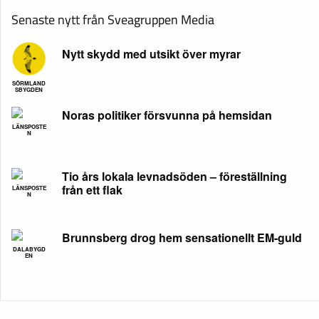
Senaste nytt från Sveagruppen Media
Nytt skydd med utsikt över myrar
SÖRMLAND
SBYGDEN
Noras politiker försvunna på hemsidan
LÄNSPOSTE
N
Tio års lokala levnadsöden – föreställning
från ett flak
LÄNSPOSTE
N
Brunnsberg drog hem sensationellt EM-guld
DALABYGD
EN