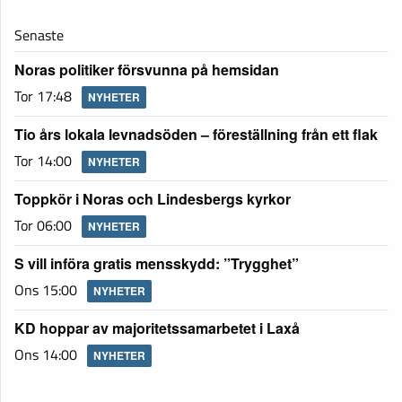
Senaste
Noras politiker försvunna på hemsidan
Tor 17:48
NYHETER
Tio års lokala levnadsöden – föreställning från ett flak
Tor 14:00
NYHETER
Toppkör i Noras och Lindesbergs kyrkor
Tor 06:00
NYHETER
S vill införa gratis mensskydd: ”Trygghet”
Ons 15:00
NYHETER
KD hoppar av majoritetssamarbetet i Laxå
Ons 14:00
NYHETER