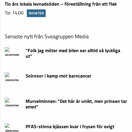
Tio års lokala levnadsöden – föreställning från ett flak
Tor 14:00
NYHETER
Senaste nytt från Sveagruppen Media
"Folk jag möter med bilen ser alltid så lyckliga
ut"
DALABYGDEN
Solrosor i kamp mot barncancer
LÄNSPOSTEN
Murvelminnen: "Det här är unikt, men prinsen tar
emot"
LÄNSPOSTEN
PFAS-stinna bjässen kvar i frysen för evigt
SÖRMLANDS