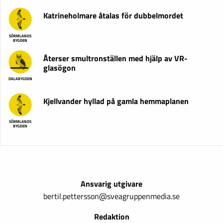
Katrineholmare åtalas för dubbelmordet
SÖRMLANDS
BYGDEN
Återser smultronställen med hjälp av VR-
glasögon
DALABYGDEN
Kjellvander hyllad på gamla hemmaplanen
SÖRMLANDS
BYGDEN
Ansvarig utgivare
bertil.pettersson@sveagruppenmedia.se
Redaktion