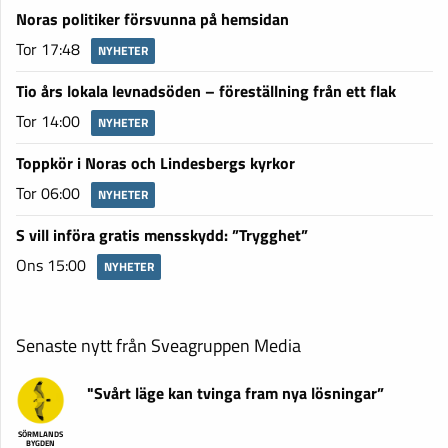
Noras politiker försvunna på hemsidan
Tor 17:48
NYHETER
Tio års lokala levnadsöden – föreställning från ett flak
Tor 14:00
NYHETER
Toppkör i Noras och Lindesbergs kyrkor
Tor 06:00
NYHETER
S vill införa gratis mensskydd: ”Trygghet”
Ons 15:00
NYHETER
Senaste nytt från Sveagruppen Media
"Svårt läge kan tvinga fram nya lösningar”
SÖRMLANDS
BYGDEN