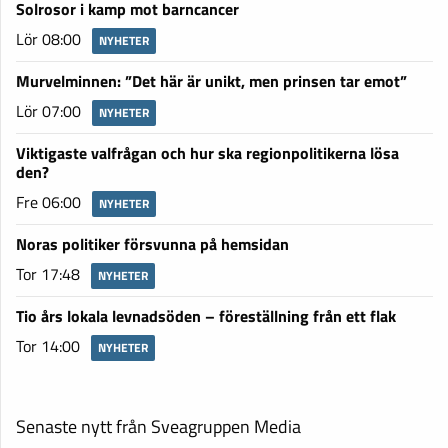
Solrosor i kamp mot barncancer
Lör 08:00
NYHETER
Murvelminnen: ”Det här är unikt, men prinsen tar emot”
Lör 07:00
NYHETER
Viktigaste valfrågan och hur ska regionpolitikerna lösa
den?
Fre 06:00
NYHETER
Noras politiker försvunna på hemsidan
Tor 17:48
NYHETER
Tio års lokala levnadsöden – föreställning från ett flak
Tor 14:00
NYHETER
Senaste nytt från Sveagruppen Media