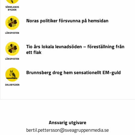
SÖRMLANDS
BYGDEN
Noras politiker försvunna på hemsidan
LÄNSPOSTEN
Tio års lokala levnadsöden – föreställning från
ett flak
LÄNSPOSTEN
Brunnsberg drog hem sensationellt EM-guld
DALABYGDEN
Ansvarig utgivare
bertil.pettersson@sveagruppenmedia.se