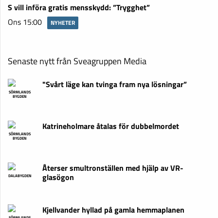
S vill införa gratis mensskydd: ”Trygghet”
Ons 15:00
NYHETER
Senaste nytt från Sveagruppen Media
"Svårt läge kan tvinga fram nya lösningar”
SÖRMLANDS
BYGDEN
Katrineholmare åtalas för dubbelmordet
SÖRMLANDS
BYGDEN
Återser smultronställen med hjälp av VR-
glasögon
DALABYGDEN
Kjellvander hyllad på gamla hemmaplanen
SÖRMLANDS