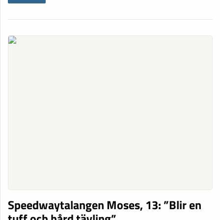
Speedwaytalangen Moses, 13: ”Blir en
tuff och hård tävling”