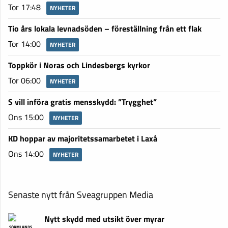
Tor 17:48
NYHETER
Tio års lokala levnadsöden – föreställning från ett flak
Tor 14:00
NYHETER
Toppkör i Noras och Lindesbergs kyrkor
Tor 06:00
NYHETER
S vill införa gratis mensskydd: ”Trygghet”
Ons 15:00
NYHETER
KD hoppar av majoritetssamarbetet i Laxå
Ons 14:00
NYHETER
Senaste nytt från Sveagruppen Media
Nytt skydd med utsikt över myrar
SÖRMLANDS