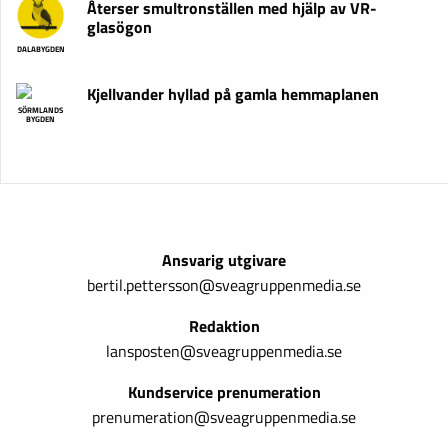
Återser smultronställen med hjälp av VR-
glasögon
DALABYGDEN
Kjellvander hyllad på gamla hemmaplanen
SÖRMLANDS
BYGDEN
Ansvarig utgivare
bertil.pettersson@sveagruppenmedia.se
Redaktion
lansposten@sveagruppenmedia.se
Kundservice prenumeration
prenumeration@sveagruppenmedia.se