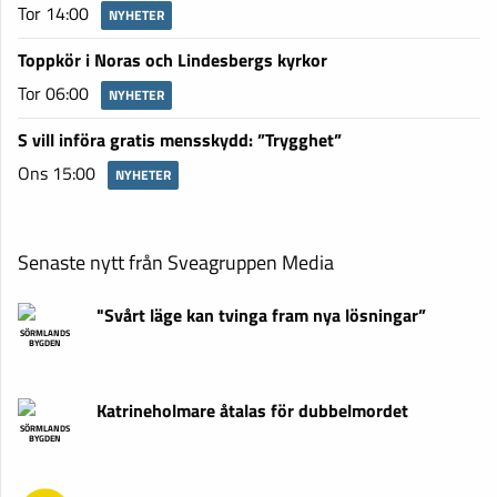
Tor 14:00
NYHETER
Toppkör i Noras och Lindesbergs kyrkor
Tor 06:00
NYHETER
S vill införa gratis mensskydd: ”Trygghet”
Ons 15:00
NYHETER
Senaste nytt från Sveagruppen Media
"Svårt läge kan tvinga fram nya lösningar”
SÖRMLANDS
BYGDEN
Katrineholmare åtalas för dubbelmordet
SÖRMLANDS
BYGDEN