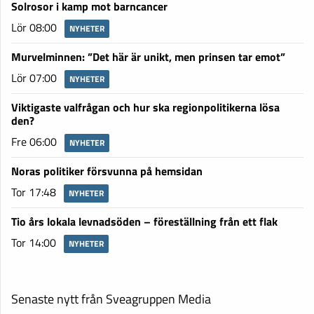
Solrosor i kamp mot barncancer
Lör 08:00
NYHETER
Murvelminnen: ”Det här är unikt, men prinsen tar emot”
Lör 07:00
NYHETER
Viktigaste valfrågan och hur ska regionpolitikerna lösa
den?
Fre 06:00
NYHETER
Noras politiker försvunna på hemsidan
Tor 17:48
NYHETER
Tio års lokala levnadsöden – föreställning från ett flak
Tor 14:00
NYHETER
Senaste nytt från Sveagruppen Media