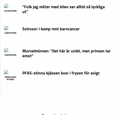
"Folk jag möter med bilen ser alltid så lyckliga
ut"
DALABYGDEN
Solrosor i kamp mot barncancer
LÄNSPOSTEN
Murvelminnen: "Det här är unikt, men prinsen tar
emot"
LÄNSPOSTEN
PFAS-stinna bjässen kvar i frysen för evigt
SÖRMLANDS
BYGDEN