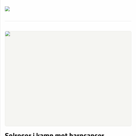
Solrosor i kamp mot barncancer