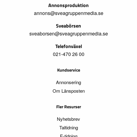
Annonsproduktion
annons@sveagruppenmedia.se
Sveabörsen
sveaborsen@sveagruppenmedia.se
Telefonväxel
021-470 26 00
Kundservice
Annonsering
Om Länsposten
Fler Resurser
Nyhetsbrev
Taltidning
E-tidning