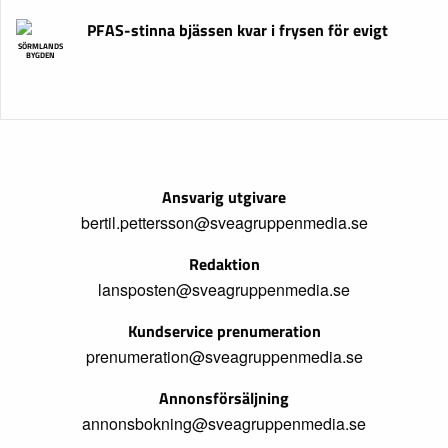
PFAS-stinna bjässen kvar i frysen för evigt
SÖRMLANDS
BYGDEN
Ansvarig utgivare
bertil.pettersson@sveagruppenmedia.se
Redaktion
lansposten@sveagruppenmedia.se
Kundservice prenumeration
prenumeration@sveagruppenmedia.se
Annonsförsäljning
annonsbokning@sveagruppenmedia.se