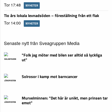
Tor 17:48
NYHETER
Tio års lokala levnadsöden – föreställning från ett flak
Tor 14:00
NYHETER
Senaste nytt från Sveagruppen Media
"Folk jag möter med bilen ser alltid så lyckliga
ut"
DALABYGDEN
Solrosor i kamp mot barncancer
LÄNSPOSTEN
Murvelminnen: "Det här är unikt, men prinsen tar
emot"
LÄNSPOSTEN