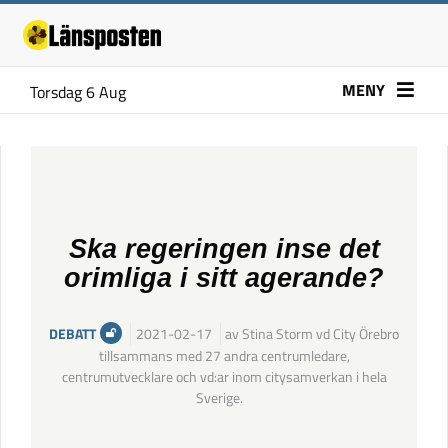
MENY
Torsdag 6 Aug
Ska regeringen inse det
orimliga i sitt agerande?
DEBATT
2021-02-17
av Stina Storm vd City Örebro
tillsammans med 27 andra centrumledare,
centrumutvecklare och vd:ar inom citysamverkan i hela
Sverige.