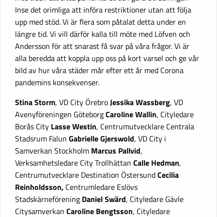
Inse det orimliga att införa restriktioner utan att följa
upp med stöd. Vi är flera som påtalat detta under en
längre tid. Vi vill därför kalla till möte med Löfven och
Andersson för att snarast få svar på våra frågor. Vi är
alla beredda att koppla upp oss på kort varsel och ge vår
bild av hur våra städer mår efter ett år med Corona
pandemins konsekvenser.
Stina Storm
, VD City Örebro
Jessika Wassberg
, VD
Avenyföreningen Göteborg
Caroline Wallin
, Cityledare
Borås City
Lasse Westin
, Centrumutvecklare Centrala
Stadsrum Falun
Gabrielle Gjerswold
, VD City i
Samverkan Stockholm
Marcus Pallvid
,
Verksamhetsledare City Trollhättan
Calle Hedman
,
Centrumutvecklare Destination Östersund
Cecilia
Reinholdsson,
Centrumledare Eslövs
Stadskärneförening
Daniel Swärd
, Cityledare Gävle
Citysamverkan
Caroline Bengtsson
, Cityledare