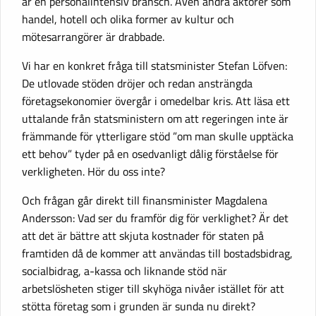
är en personalintensiv bransch. Även andra aktörer som
handel, hotell och olika former av kultur och
mötesarrangörer är drabbade.
Vi har en konkret fråga till statsminister Stefan Löfven:
De utlovade stöden dröjer och redan ansträngda
företagsekonomier övergår i omedelbar kris. Att läsa ett
uttalande från statsministern om att regeringen inte är
främmande för ytterligare stöd ”om man skulle upptäcka
ett behov” tyder på en osedvanligt dålig förståelse för
verkligheten. Hör du oss inte?
Och frågan går direkt till finansminister Magdalena
Andersson: Vad ser du framför dig för verklighet? Är det
att det är bättre att skjuta kostnader för staten på
framtiden då de kommer att användas till bostadsbidrag,
socialbidrag, a-kassa och liknande stöd när
arbetslösheten stiger till skyhöga nivåer istället för att
stötta företag som i grunden är sunda nu direkt?