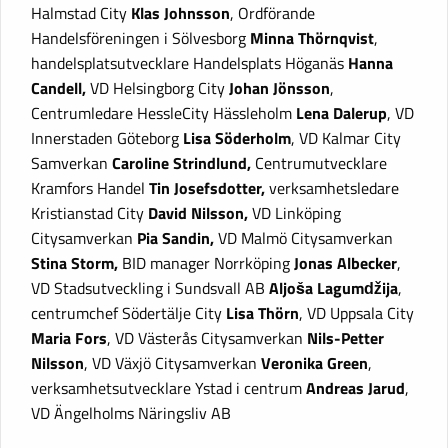
Halmstad City
Klas Johnsson
, Ordförande
Handelsföreningen i Sölvesborg
Minna Thörnqvist
,
handelsplatsutvecklare Handelsplats Höganäs
Hanna
Candell,
VD Helsingborg City
Johan Jönsson
,
Centrumledare HessleCity Hässleholm
Lena Dalerup
, VD
Innerstaden Göteborg
Lisa Söderholm
, VD Kalmar City
Samverkan
Caroline Strindlund,
Centrumutvecklare
Kramfors Handel
Tin Josefsdotter,
verksamhetsledare
Kristianstad City
David Nilsson,
VD Linköping
Citysamverkan
Pia Sandin,
VD Malmö Citysamverkan
Stina Storm,
BID manager Norrköping
Jonas Albecker
,
VD Stadsutveckling i Sundsvall AB
Aljoša Lagumǆija
,
centrumchef Södertälje City
Lisa Thörn
, VD Uppsala City
Maria Fors
, VD Västerås Citysamverkan
Nils-Petter
Nilsson
, VD Växjö Citysamverkan
Veronika Green
,
verksamhetsutvecklare Ystad i centrum
Andreas Jarud
,
VD Ängelholms Näringsliv AB