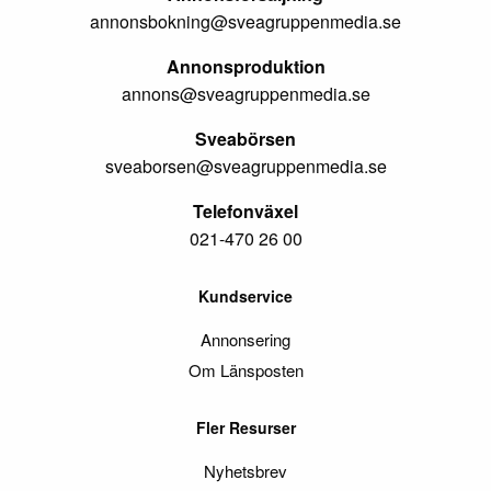
annonsbokning@sveagruppenmedia.se
Annonsproduktion
annons@sveagruppenmedia.se
Sveabörsen
sveaborsen@sveagruppenmedia.se
Telefonväxel
021-470 26 00
Kundservice
Annonsering
Om Länsposten
Fler Resurser
Nyhetsbrev