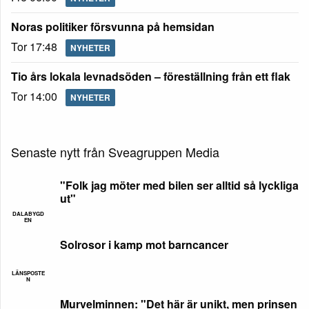
Noras politiker försvunna på hemsidan
Tor 17:48
NYHETER
Tio års lokala levnadsöden – föreställning från ett flak
Tor 14:00
NYHETER
Senaste nytt från Sveagruppen Media
"Folk jag möter med bilen ser alltid så lyckliga
ut"
DALABYGD
EN
Solrosor i kamp mot barncancer
LÄNSPOSTE
N
Murvelminnen: "Det här är unikt, men prinsen