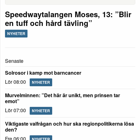
Speedwaytalangen Moses, 13: ”Blir
en tuff och hård tävling”
NYHETER
Senaste
Solrosor i kamp mot barncancer
Lör 08:00
NYHETER
Murvelminnen: ”Det här är unikt, men prinsen tar
emot”
Lör 07:00
NYHETER
Viktigaste valfrågan och hur ska regionpolitikerna lösa
den?
Fre 06:00
NYHETER