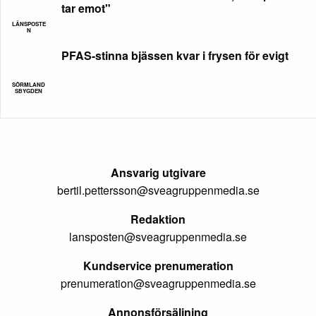
tar emot"
LÄNSPOSTE
N
PFAS-stinna bjässen kvar i frysen för evigt
SÖRMLAND
SBYGDEN
Ansvarig utgivare
bertil.pettersson@sveagruppenmedia.se
Redaktion
lansposten@sveagruppenmedia.se
Kundservice prenumeration
prenumeration@sveagruppenmedia.se
Annonsförsäljning