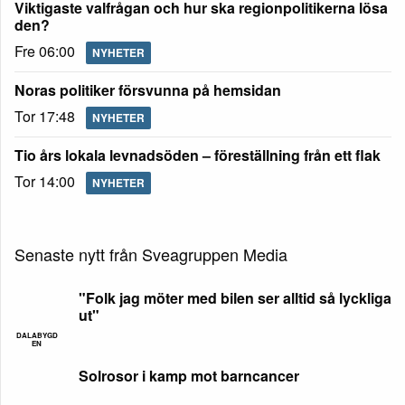
Viktigaste valfrågan och hur ska regionpolitikerna lösa
den?
Fre 06:00
NYHETER
Noras politiker försvunna på hemsidan
Tor 17:48
NYHETER
Tio års lokala levnadsöden – föreställning från ett flak
Tor 14:00
NYHETER
Senaste nytt från Sveagruppen Media
"Folk jag möter med bilen ser alltid så lyckliga
ut"
DALABYGD
EN
Solrosor i kamp mot barncancer