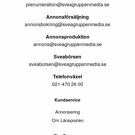
prenumeration@sveagruppenmedia.se
Annonsförsäljning
annonsbokning@sveagruppenmedia.se
Annonsproduktion
annons@sveagruppenmedia.se
Sveabörsen
sveaborsen@sveagruppenmedia.se
Telefonväxel
021-470 26 00
Kundservice
Annonsering
Om Länsposten