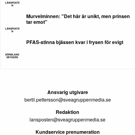
LÄNSPOSTE
N
Murvelminnen: "Det här är unikt, men prinsen
tar emot"
LÄNSPOSTE
N
PFAS-stinna bjässen kvar i frysen för evigt
SÖRMLAND
SBYGDEN
Ansvarig utgivare
bertil.pettersson@sveagruppenmedia.se
Redaktion
lansposten@sveagruppenmedia.se
Kundservice prenumeration