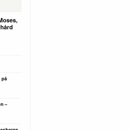
Moses,
 hård
a på
en –
desbergs