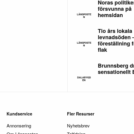
Noras politike
försvunna på
hemsidan
LÄNSPOSTE
N
Tio års lokala
levnadsöden 
föreställning f
LÄNSPOSTE
N
flak
Brunnsberg d
sensationellt
DALABYGD
EN
Kundservice
Fler Resurser
Annonsering
Nyhetsbrev
Om Länsposten
Taltidning