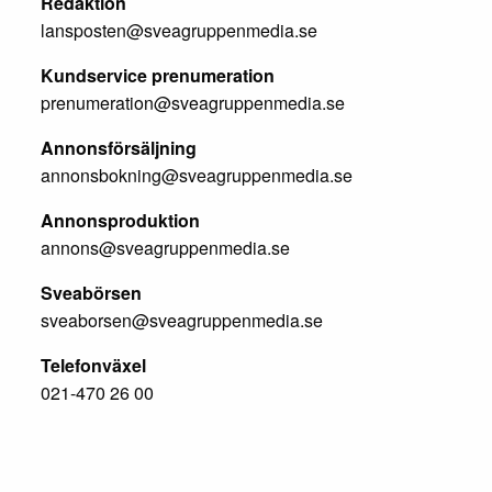
Redaktion
lansposten@sveagruppenmedia.se
Kundservice prenumeration
prenumeration@sveagruppenmedia.se
Annonsförsäljning
annonsbokning@sveagruppenmedia.se
Annonsproduktion
annons@sveagruppenmedia.se
Sveabörsen
sveaborsen@sveagruppenmedia.se
Telefonväxel
021-470 26 00