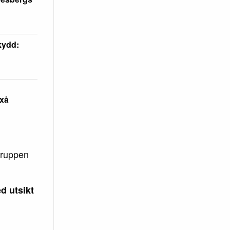
skydd:
axå
gruppen
d utsikt