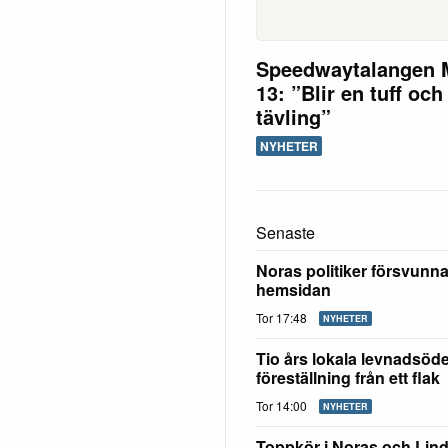
Speedwaytalangen 
13: ”Blir en tuff och
tävling”
NYHETER
Senaste
Noras politiker försvunn
hemsidan
Tor 17:48
NYHETER
Tio års lokala levnadsöd
föreställning från ett flak
Tor 14:00
NYHETER
Toppkör i Noras och Lin