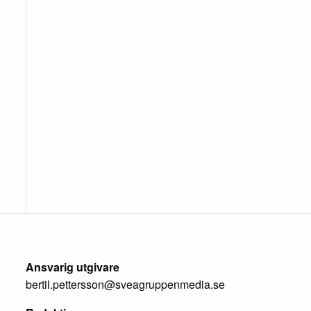
Ansvarig utgivare
bertil.pettersson@sveagruppenmedia.se