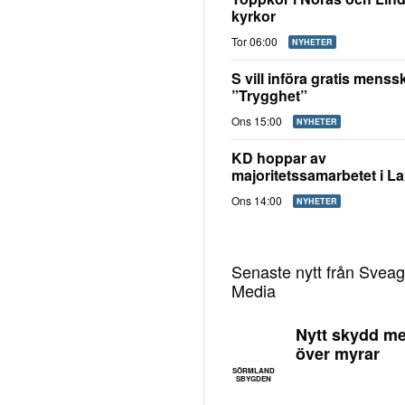
kyrkor
Tor 06:00
NYHETER
S vill införa gratis mens
”Trygghet”
Ons 15:00
NYHETER
KD hoppar av
majoritetssamarbetet i L
Ons 14:00
NYHETER
Senaste nytt från Svea
Media
Nytt skydd me
över myrar
SÖRMLAND
SBYGDEN