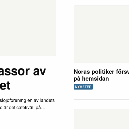
assor av
Noras politiker för
på hemsidan
et
NYHETER
slöjdförening en av landets
d är det cafékväll på…