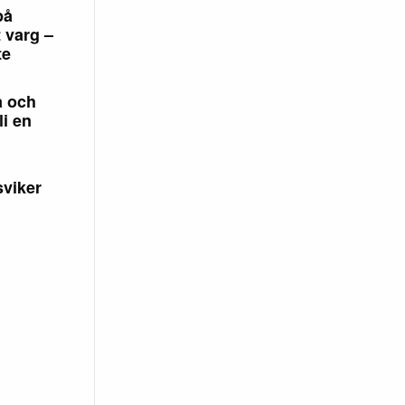
på
 varg –
te
a och
li en
sviker