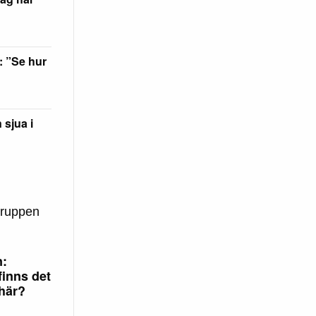
: ”Se hur
sjua i
gruppen
n:
finns det
 här?