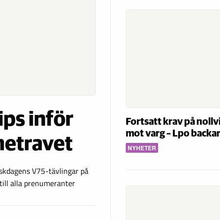
ips inför
Fortsatt krav på nollv
mot varg – Lpo backar
etravet
NYHETER
påskdagens V75-tävlingar på
 till alla prenumeranter