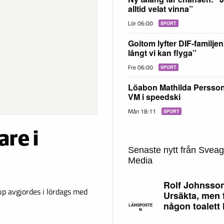
alltid velat vinna”
Lör 06:00
SPORT
Goitom lyfter DIF-familjen
långt vi kan flyga”
Fre 06:00
SPORT
Löabon Mathilda Persson 
VM i speedski
Mån 18:11
SPORT
are i
Senaste nytt från Svea
Media
Rolf Johnsso
p avgjordes i lördags med
Ursäkta, men 
någon toalett
LÄNSPOSTE
N