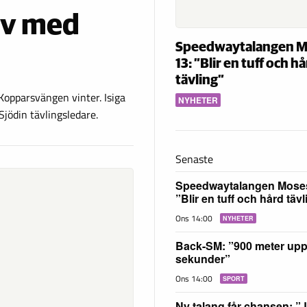
 av med
Speedwaytalangen M
13: ”Blir en tuff och h
tävling”
 Kopparsvängen vinter. Isiga
NYHETER
jödin tävlingsledare.
Senaste
Speedwaytalangen Moses
”Blir en tuff och hård täv
Ons 14:00
NYHETER
Back-SM: ”900 meter upp
sekunder”
Ons 14:00
SPORT
Ny talang får chansen: ”