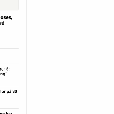
oses,
ård
, 13:
ling”
för på 30
Jag har