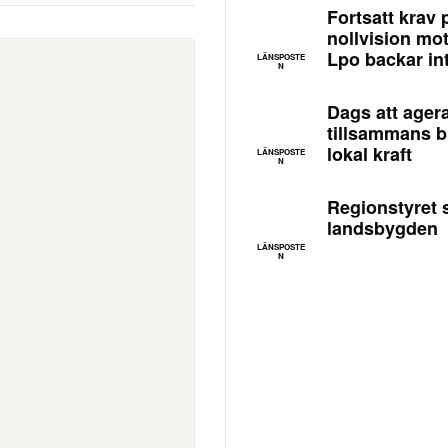
Fortsatt krav 
nollvision mot
Lpo backar in
LÄNSPOSTE
N
Dags att ager
tillsammans b
lokal kraft
LÄNSPOSTE
N
Regionstyret 
landsbygden
LÄNSPOSTE
N