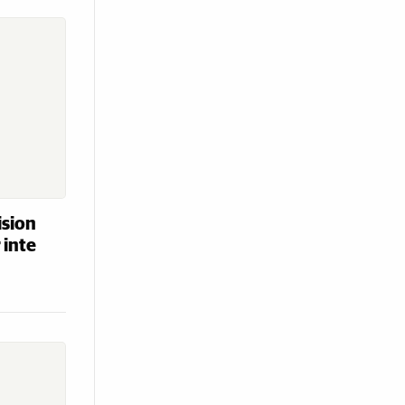
ision
 inte