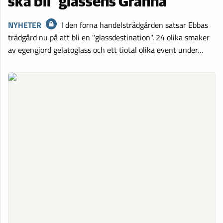
ska bli ”glassens Gränna”
NYHETER
I den forna handelsträdgården satsar Ebbas
trädgård nu på att bli en "glassdestination". 24 olika smaker
av egengjord gelatoglass och ett tiotal olika event under…