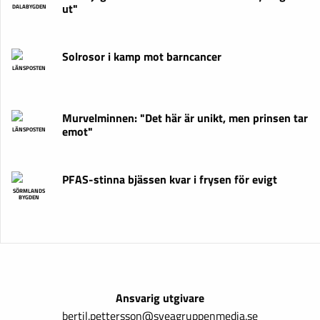
ut"
DALABYGDEN
Solrosor i kamp mot barncancer
LÄNSPOSTEN
Murvelminnen: "Det här är unikt, men prinsen tar
emot"
LÄNSPOSTEN
PFAS-stinna bjässen kvar i frysen för evigt
SÖRMLANDS
BYGDEN
Ansvarig utgivare
bertil.pettersson@sveagruppenmedia.se